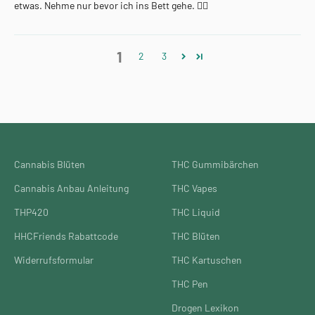
etwas. Nehme nur bevor ich ins Bett gehe. 👍🏻
1
2
3
Cannabis Blüten
THC Gummibärchen
Cannabis Anbau Anleitung
THC Vapes
THP420
THC Liquid
HHCFriends Rabattcode
THC Blüten
Widerrufsformular
THC Kartuschen
THC Pen
Drogen Lexikon