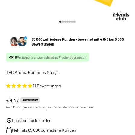
Gehe zu Element 1
Gehe zu Element 2
Gehe zu Element 3
Gehe zu Element 4
Gehe zu Element 5
Gehe zu Element 6
Gehe zu Element 7
Gehe zu Element 8
Gehe zu Element 9
65.000 zufriedene Kunden - bewertet mit 4.8/5 bei 6.000
Bewertungen
18
Personen schauen sich das Produkt gerade an
THC Aroma Gummies Mango
11 Bewertungen
Angebot
€9,47
Ausverkauft
inkl. MwSt.
Versandkosten
werden an der Kasse berechnet
Legal online bestellen
Mehr als 65 000 zufriedene Kunden