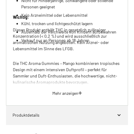
Nicht für Minderjährige, Schwangere oder stillende
Personen geeignet
Kein Arzneimittel oder Lebensmittel
Wichtig:
Kühl, trocken und lichtgeschützt lagern
Dieses Produkt enthält THC in gesetzlich zulässiger
Außerhalb der Reichweite von Kindern aufbewahren
Konzentration (< 0,2 %) und wird ausschließlich zur
Verkauf nur an Personen ab 18 Jahren
aromatischen Nutzung angeboten. Kein Arznei- oder
Lebensmittel im Sinne des LFGB.
Die THC Aroma Gummies – Mango kombinieren tropisches
Design mit einem intensiven Duftprofil – perfekt für
Sammler und Duft-Enthusiasten, die hochwertige, nicht-
kulinarische Aromaprodukte bevorzugen.
Mehr anzeigen
Produktdetails