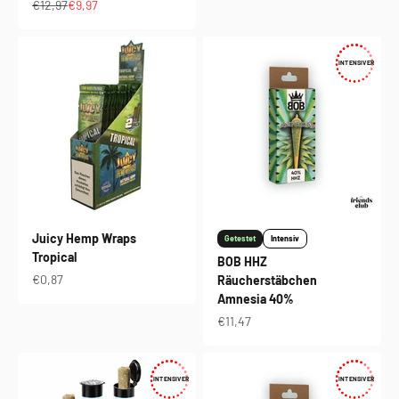
Regulärer Preis
Angebot
€12,97
€9,97
INTENSIVER
Juicy Hemp Wraps
Getestet
Intensiv
Tropical
BOB HHZ
Angebot
€0,87
Räucherstäbchen
Amnesia 40%
Angebot
€11,47
INTENSIVER
INTENSIVER