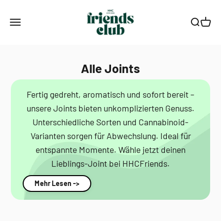
Zum Inhalt springen
Smagro GmbH
Menü
Suche
Waren
Alle Joints
Fertig gedreht, aromatisch und sofort bereit –
unsere Joints bieten unkomplizierten Genuss.
Unterschiedliche Sorten und Cannabinoid-
Varianten sorgen für Abwechslung. Ideal für
entspannte Momente. Wähle jetzt deinen
Lieblings-Joint bei HHCFriends.
Mehr Lesen ->