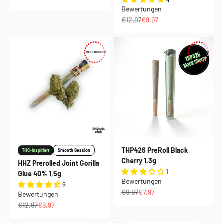
Bewertungen
Regulärer Preis
Angebot
€12,97
€9,97
INTENSIVER
INTENSIVER
THP426 PreRoll Black
THC-inspiriert
Smooth Session
Cherry 1,3g
HHZ Prerolled Joint Gorilla
1
Glue 40% 1,5g
Bewertungen
6
Regulärer Preis
Angebot
€9,97
€7,97
Bewertungen
Regulärer Preis
Angebot
€12,97
€9,97