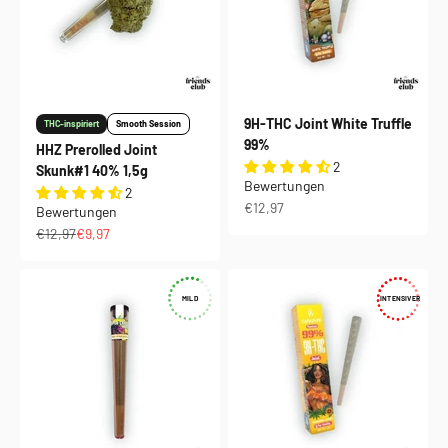
9H-THC Joint White Truffle
THC-inspiriert
Smooth Session
99%
HHZ Prerolled Joint
2
Skunk#1 40% 1,5g
Bewertungen
2
Angebot
€12,97
Bewertungen
Regulärer Preis
Angebot
€12,97
€9,97
MILD
INTENSIVER