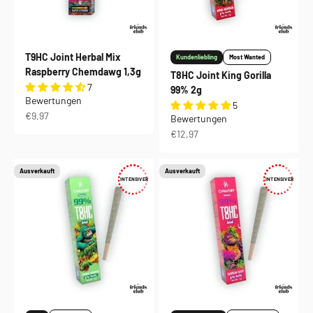
T9HC Joint Herbal Mix
Kundenliebling
Most Wanted
Raspberry Chemdawg 1,3g
T8HC Joint King Gorilla
7
99% 2g
Bewertungen
5
Angebot
€9,97
Bewertungen
Angebot
€12,97
Ausverkauft
Ausverkauft
INTENSIVER
INTENSIVER