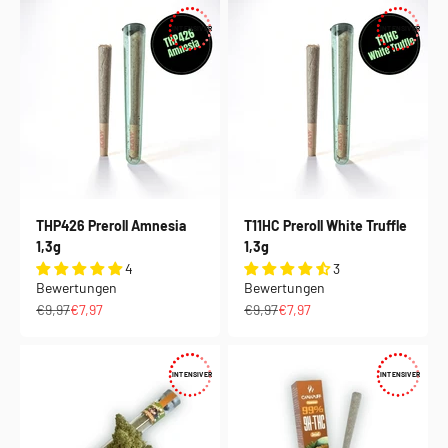
INTENSIVER
INTENSIVER
THP426 Preroll Amnesia
T11HC Preroll White Truffle
1,3g
1,3g
4
3
Bewertungen
Bewertungen
Regulärer Preis
Angebot
Regulärer Preis
Angebot
€9,97
€7,97
€9,97
€7,97
INTENSIVER
INTENSIVER