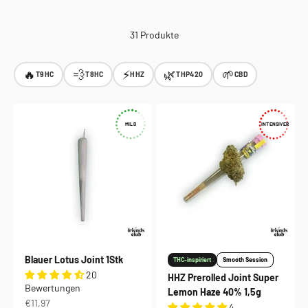
31 Produkte
🔥
💨
⚡
🌿
🌱
T9HC
T8HC
HHZ
THP420
CBD
MILD
INTENSIVER
Blauer Lotus Joint 1Stk
THC-inspiriert
Smooth Session
20
HHZ Prerolled Joint Super
Bewertungen
Lemon Haze 40% 1,5g
Angebot
€11,97
4