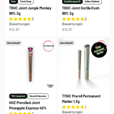
New
Fresh Drop
Qualitätsgeprüft
Volles Erlebnis
T8HC Joint Jungle Monkey
T8HC Joint Gorilla Kush
99% 2g
99% 2g
3
5
Bewertungen
Bewertungen
Angebot
Angebot
€12,97
€12,97
Ausverkauft
Ausverkauft
INTENSIVER
INTENSIVER
T11HC Preroll Permanent
THC-inspiriert
Smooth Session
Marker 1,3g
HHZ Prerolled Joint
1
Pineapple Express 40%
Bewertungen
7