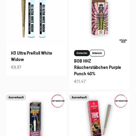
H3 Ultra PreRoll White
Getestet
Intensiv
Widow
BOB HHZ
Angebot
€9,97
Räucherstäbchen Purple
Punch 40%
Angebot
€11,47
Ausverkauft
Ausverkauft
INTENSIVER
INTENSIVER