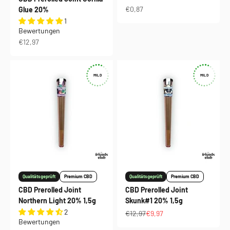
Angebot
€0,87
Glue 20%
1
Bewertungen
Angebot
€12,97
MILD
MILD
Qualitätsgeprüft
Premium CBD
Qualitätsgeprüft
Premium CBD
CBD Prerolled Joint
CBD Prerolled Joint
Northern Light 20% 1,5g
Skunk#1 20% 1,5g
2
Regulärer Preis
Angebot
€12,97
€9,97
Bewertungen