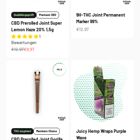
9H-THC Joint Permanent
Qualitätsgeprüft
Premium CBD
Marker 99%
CBD Prerolled Joint Super
Angebot
€12,97
Lemon Haze 20% 1,5g
1
Bewertungen
Regulärer Preis
Angebot
€12,97
€9,97
MILD
Juicy Hemp Wraps Purple
THC-inspiriert
Members Choice
Wave
CBD Prerolled Joint Gorilla