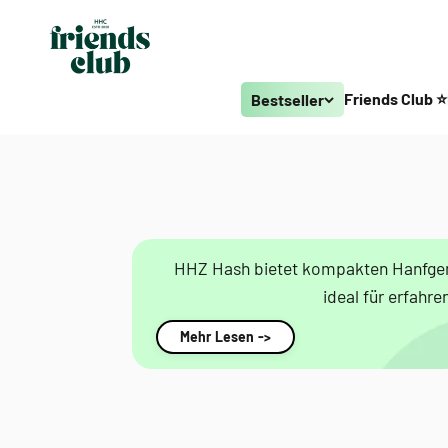
Zum Inhalt springen
Smagro GmbH
Friends Club ⭐
Bestseller
HHZ Hash bietet kompakten Hanfgenus
ideal für erfahr
Mehr Lesen ->