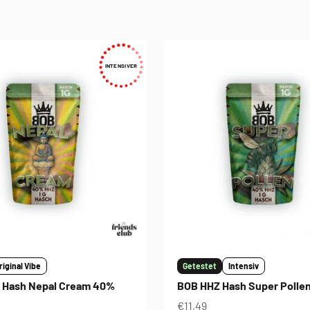
INTENSIVER
riginal Vibe
Getestet
Intensiv
 Hash Nepal Cream 40%
BOB HHZ Hash Super Polle
Angebot
€11,49