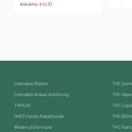
Regulärer Preis
Angebot
€12,97
ab €10,97
Cannabis Blüten
THC Gum
Cannabis Anbau Anleitung
THC Vape
THP420
THC Liqu
HHCFriends Rabattcode
THC Blüt
Widerrufsformular
THC Kart