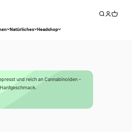
Suche
Anmelden
Warenkor
hen
Natürliches
Headshop
epresst und reich an Cannabinoiden –
en Hanfgeschmack.