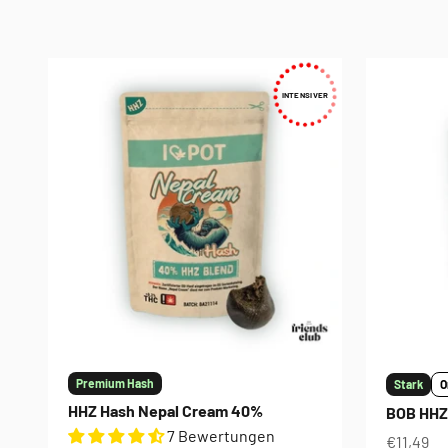
INTENSIVER
Premium Hash
Stark
O
HHZ Hash Nepal Cream 40%
BOB HHZ
7 Bewertungen
Angebot
€11,49