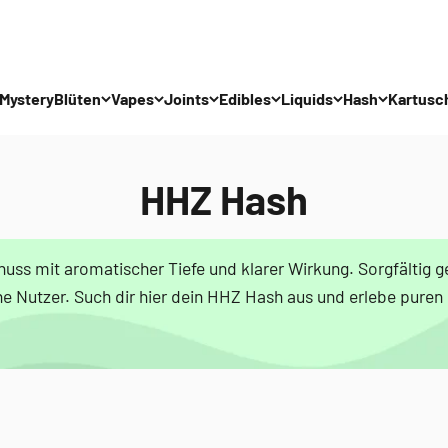
Mystery
Blüten
Vapes
Joints
Edibles
Liquids
Hash
Kartusc
HHZ Hash
s mit aromatischer Tiefe und klarer Wirkung. Sorgfältig g
ene Nutzer. Such dir hier dein HHZ Hash aus und erlebe pur