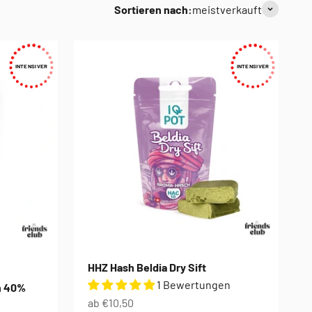
Sortieren nach:
meistverkauft
INTENSIVER
INTENSIVER
HHZ Hash Beldia Dry Sift
1 Bewertungen
n 40%
Angebot
ab €10,50