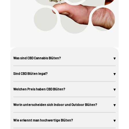
▾
Was sind CBD Cannabis Blüten?
CBD Cannabis Blüten sind die getrockneten Blüten der Hanfpflanze mit
einem hohen CBD-Gehalt und einem gesetzlich zulässig niedrigen THC-
▾
Sind CBD Blüten legal?
Anteil. Sie enthalten keine berauschende Wirkung und sind in Österreich
legal erhältlich.
CBD-Blüten mit einem THC-Gehalt unter dem gesetzlich festgelegten
Grenzwert sind in vielen europäischen Ländern legal erhältlich. Die
▾
Welchen Preis haben CBD Blüten?
Rechtslage variiert je nach Land. Bitte informiere dich vor dem Kauf über
die geltenden Bestimmungen in deinem Land.
Der Preis variiert je nach Sorte, Anbauart und Menge. Indoor-Blüten sind in
der Regel teurer als Outdoor-Sorten. In unserem Shop findest du Produkte in
▾
Worin unterscheiden sich Indoor und Outdoor Blüten?
verschiedenen Preisklassen – von günstigen Einstiegssorten bis hin zu
Premium-Blüten.
Indoor-Blüten wachsen unter kontrollierten Bedingungen mit künstlichem
Licht und weisen oft eine dichtere Struktur und intensivere Aromen auf.
▾
Wie erkennt man hochwertige Blüten?
Outdoor-Blüten reifen unter natürlichem Sonnenlicht und haben häufig ein
natürlicheres, erdigeres Aromaprofil.