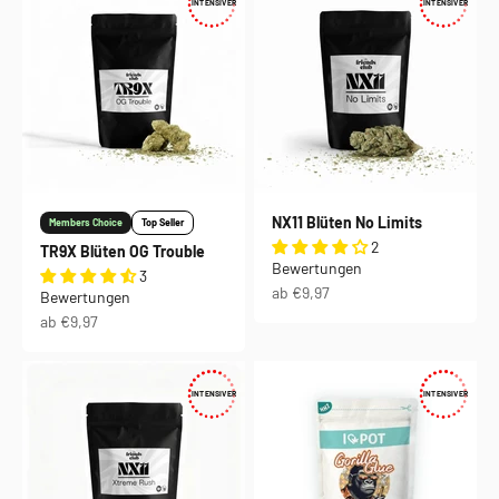
INTENSIVER
INTENSIVER
NX11 Blüten No Limits
Members Choice
Top Seller
2
TR9X Blüten OG Trouble
Bewertungen
3
Angebot
ab €9,97
Bewertungen
Angebot
ab €9,97
INTENSIVER
INTENSIVER