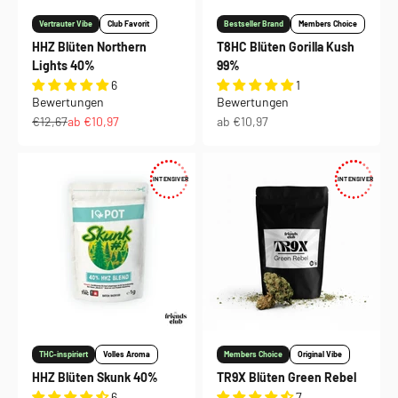
Vertrauter Vibe
Club Favorit
Bestseller Brand
Members Choice
HHZ Blüten Northern
T8HC Blüten Gorilla Kush
Lights 40%
99%
6
1
Bewertungen
Bewertungen
Regulärer Preis
Angebot
Angebot
€12,67
ab €10,97
ab €10,97
INTENSIVER
INTENSIVER
THC-inspiriert
Volles Aroma
Members Choice
Original Vibe
HHZ Blüten Skunk 40%
TR9X Blüten Green Rebel
6
7