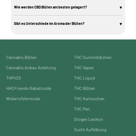
Merkmale hochwertiger Blüten sind dichte Struktur, intensives Aroma,
sichtbare Trichome und ein niedriger Anteil an Stielen oder Blättern.
▾
Wie werden CBD Blüten am besten gelagert?
Laboranalysen mit Angaben zu Cannabinoid-Gehalt und Reinheit sind ein
weiteres Qualitätsmerkmal.
Kühl, dunkel und luftdicht: So bleiben CBD Blüten am längsten frisch.
Geeignet sind verschließbare Gläser oder spezielle Aufbewahrungsbehälter.
▾
Gibt es Unterschiede im Aroma der Blüten?
Direktes Sonnenlicht und Feuchtigkeit sollten vermieden werden.
Ja, das Aroma variiert je nach Sorte und Anbauart erheblich. Manche Sorten
duften fruchtig-süß, andere eher erdig, holzig oder zitrusartig. Die genauen
Aromabeschreibungen findest du auf den jeweiligen Produktseiten.
Cannabis Blüten
THC Gummibärchen
Cannabis Anbau Anleitung
THC Vapes
THP420
THC Liquid
HHCFriends Rabattcode
THC Blüten
Widerrufsformular
THC Kartuschen
THC Pen
Drogen Lexikon
Sucht Aufklärung