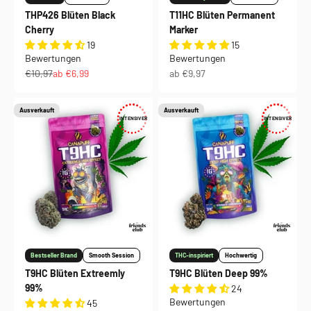
THP426 Blüten Black
T11HC Blüten Permanent
Cherry
Marker
19
15
Bewertungen
Bewertungen
Regulärer Preis
Angebot
Angebot
€10,97
ab €6,99
ab €9,97
Ausverkauft
Ausverkauft
INTENSIVER
INTENSIVER
Bestseller Brand
Smooth Session
THC-inspiriert
Hochwertig
T9HC Blüten Extreemly
T9HC Blüten Deep 99%
99%
24
Bewertungen
45