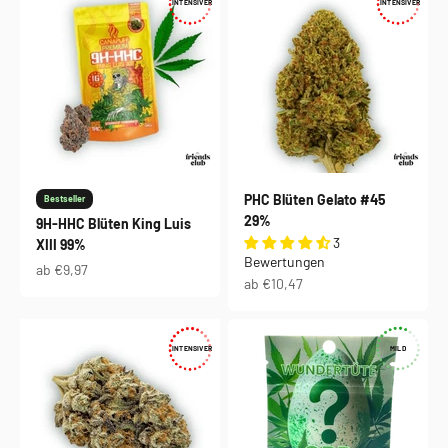
INTENSIVER
INTENSIVER
PHC Blüten Gelato #45
Bestseller
29%
9H-HHC Blüten King Luis
3
XIII 99%
Bewertungen
Angebot
ab €9,97
Angebot
ab €10,47
INTENSIVER
MILD