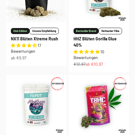
Club Edition
Unsere Empfehlung
Bestseller Brand
Vertrauter Vibe
NX11 Blüten Xtreme Rush
HHZ Blüten Gorilla Glue
40%
17
Bewertungen
10
Angebot
Bewertungen
ab €9,97
Regulärer Preis
Angebot
€12,67
ab €10,97
INTENSIVER
INTENSIVER