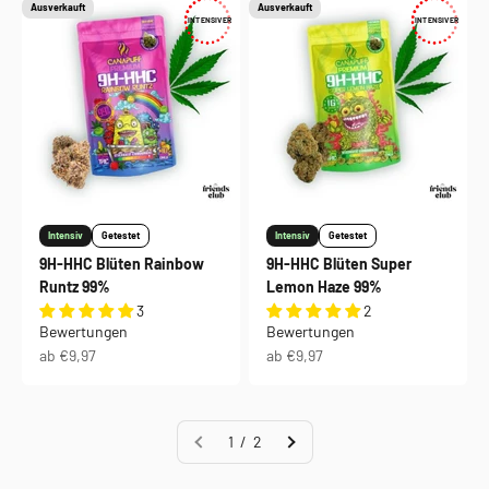
Ausverkauft
Ausverkauft
INTENSIVER
INTENSIVER
Intensiv
Getestet
Intensiv
Getestet
9H-HHC Blüten Rainbow
9H-HHC Blüten Super
Runtz 99%
Lemon Haze 99%
3
2
Bewertungen
Bewertungen
Angebot
Angebot
ab €9,97
ab €9,97
1 / 2