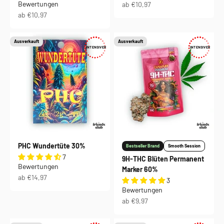
Bewertungen
Angebot
ab €10,97
Angebot
ab €10,97
Ausverkauft
Ausverkauft
INTENSIVER
INTENSIVER
PHC Wundertüte 30%
Bestseller Brand
Smooth Session
7
9H-THC Blüten Permanent
Bewertungen
Marker 60%
Angebot
ab €14,97
3
Bewertungen
Angebot
ab €9,97