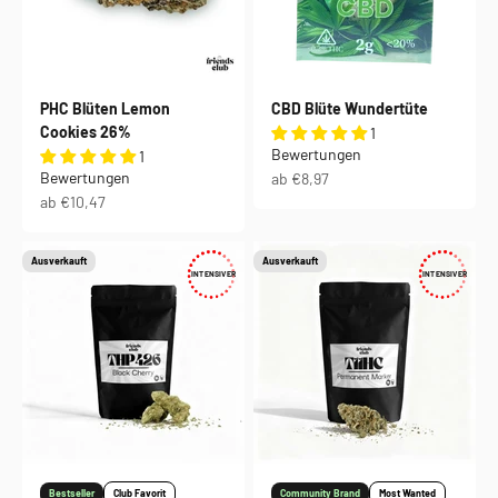
PHC Blüten Lemon
CBD Blüte Wundertüte
Cookies 26%
1
Bewertungen
1
Bewertungen
Angebot
ab €8,97
Angebot
ab €10,47
Ausverkauft
Ausverkauft
INTENSIVER
INTENSIVER
Bestseller
Club Favorit
Community Brand
Most Wanted