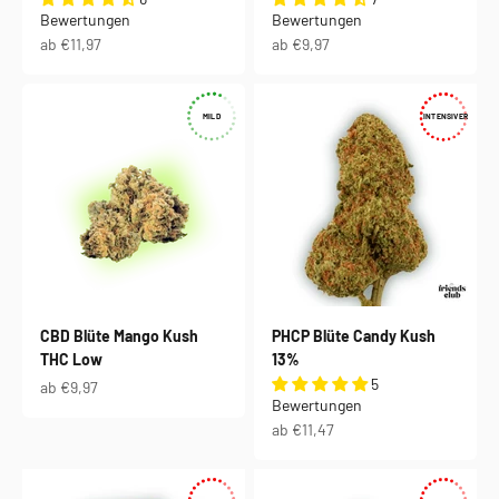
Bewertungen
Bewertungen
Angebot
Angebot
ab €11,97
ab €9,97
MILD
INTENSIVER
CBD Blüte Mango Kush
PHCP Blüte Candy Kush
THC Low
13%
5
Angebot
ab €9,97
Bewertungen
Angebot
ab €11,47