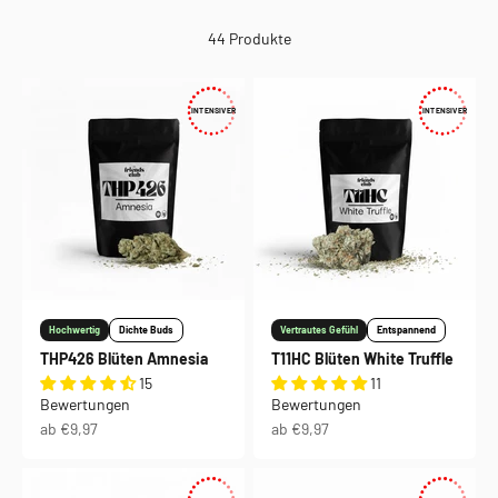
44 Produkte
INTENSIVER
INTENSIVER
Hochwertig
Dichte Buds
Vertrautes Gefühl
Entspannend
THP426 Blüten Amnesia
T11HC Blüten White Truffle
15
11
Bewertungen
Bewertungen
Angebot
Angebot
ab €9,97
ab €9,97