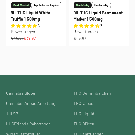
Most Wanted
Top Seller bei Liquids
Mischfertig
Hochwertig
9H-THC Liquid White
9H-THC Liquid Permanent
Truffle 1.500mg
Marker 1.500mg
6
3
Bewertungen
Bewertungen
Regulärer Preis
Angebot
Angebot
€45,67
€39,97
€45,67
Cannabis Blüten
THC Gummibärchen
Cannabis Anbau Anleitung
THC Vapes
THP420
THC Liquid
HHCFriends Rabattcode
THC Blüten
Widerrufsformular
THC Kartuschen