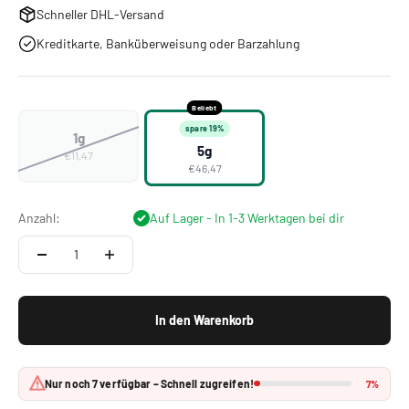
Schneller DHL-Versand
Kreditkarte, Banküberweisung oder Barzahlung
Beliebt
spare 19%
1g
5g
€11,47
€46,47
Anzahl:
Auf Lager - In 1-3 Werktagen bei dir
In den Warenkorb
Nur noch 7 verfügbar – Schnell zugreifen!
7%