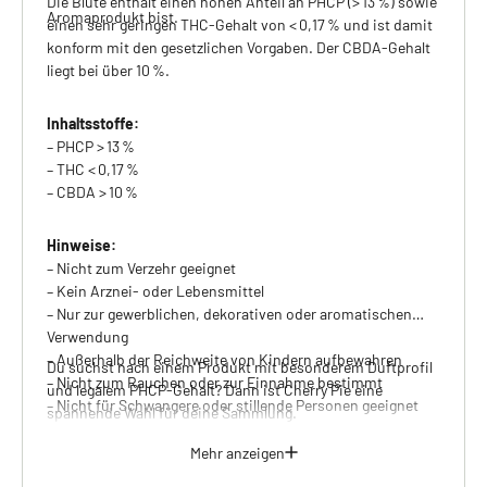
Die Blüte enthält einen hohen Anteil an PHCP (> 13 %) sowie
Aromaprodukt bist.
einen sehr geringen THC-Gehalt von < 0,17 % und ist damit
konform mit den gesetzlichen Vorgaben. Der CBDA-Gehalt
liegt bei über 10 %.
Inhaltsstoffe:
– PHCP > 13 %
– THC < 0,17 %
– CBDA > 10 %
Hinweise:
– Nicht zum Verzehr geeignet
– Kein Arznei- oder Lebensmittel
– Nur zur gewerblichen, dekorativen oder aromatischen
Verwendung
– Außerhalb der Reichweite von Kindern aufbewahren
Du suchst nach einem Produkt mit besonderem Duftprofil
– Nicht zum Rauchen oder zur Einnahme bestimmt
und legalem PHCP-Gehalt? Dann ist Cherry Pie eine
– Nicht für Schwangere oder stillende Personen geeignet
spannende Wahl für deine Sammlung.
Mehr anzeigen