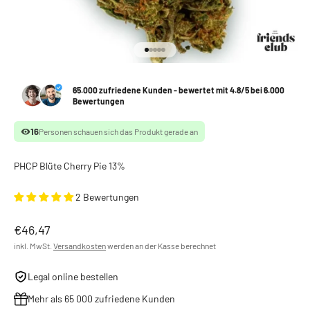
Gehe zu Element 1
Gehe zu Element 2
Gehe zu Element 3
Gehe zu Element 4
Gehe zu Element 5
65.000 zufriedene Kunden - bewertet mit 4.8/5 bei 6.000
Bewertungen
16
Personen schauen sich das Produkt gerade an
PHCP Blüte Cherry Pie 13%
2 Bewertungen
Angebot
€46,47
inkl. MwSt.
Versandkosten
werden an der Kasse berechnet
Legal online bestellen
Mehr als 65 000 zufriedene Kunden