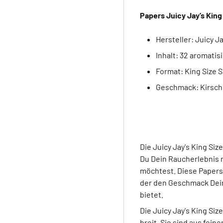
Papers Juicy Jay’s Kin
Hersteller: Juicy Ja
Inhalt: 32 aromatis
Format: King Size S
Geschmack: Kirsc
Die Juicy Jay's King Si
Du Dein Raucherlebnis 
möchtest. Diese Paper
der den Geschmack Dein
bietet.
Die Juicy Jay's King S
breit. Sie sind aus fein