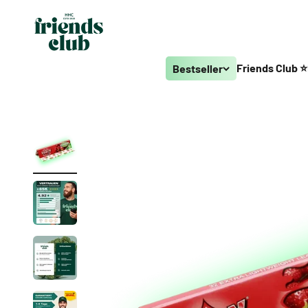
Zum Inhalt springen
Smagro GmbH
Friends Club ⭐
Bestseller