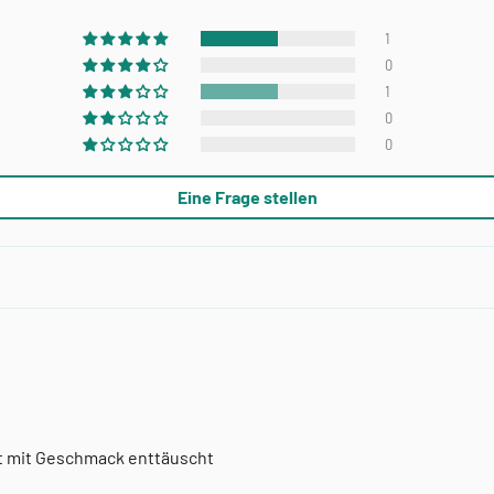
1
0
1
0
0
Eine Frage stellen
t mit Geschmack enttäuscht