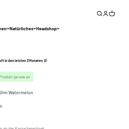
Suche
Anmelden
Warenkor
hen
Natürliches
Headshop
uft in den letzten 3 Monaten 🛒
 Produkt gerade an
e Slim Watermelon
n
n an der Kasse berechnet