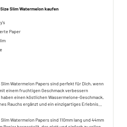
g Size Slim Watermelon kaufen
y's
ierte Paper
lim
he
ze Slim Watermelon Papers sind perfekt für Dich, wenn
mit einem fruchtigen Geschmack verbessern
s haben einen köstlichen Wassermelone-Geschmack,
es Rauchs ergänzt und ein einzigartiges Erlebnis
ize Slim Watermelon Papers sind 110mm lang und 44mm
em Papier hergestellt, das glatt und einfach zu rollen