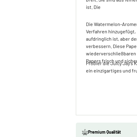
ist. Die
Die Watermelon-Aromen 
Verfahren hinzugefügt, 
aufdringlich ist, aber 
verbessern. Diese Pape
wiederverschließbaren 
Papers frisch und sicher
Probier die Juicy Jay's
ein einzigartiges und f
Premium Qualität