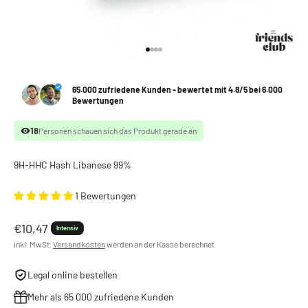
Gehe zu Element 1
Gehe zu Element 2
Gehe zu Element 3
Gehe zu Element 4
65.000 zufriedene Kunden - bewertet mit 4.8/5 bei 6.000
Bewertungen
18
Personen schauen sich das Produkt gerade an
9H-HHC Hash Libanese 99%
1 Bewertungen
Angebot
€10,47
Intensiv
inkl. MwSt.
Versandkosten
werden an der Kasse berechnet
Legal online bestellen
Mehr als 65 000 zufriedene Kunden