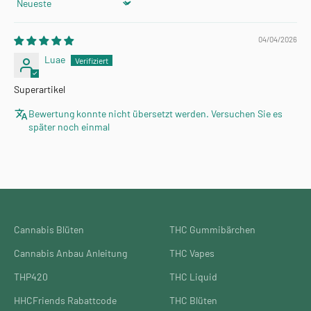
Sort by
04/04/2026
Luae
Superartikel
Bewertung konnte nicht übersetzt werden. Versuchen Sie es
später noch einmal
Cannabis Blüten
THC Gummibärchen
Cannabis Anbau Anleitung
THC Vapes
THP420
THC Liquid
HHCFriends Rabattcode
THC Blüten